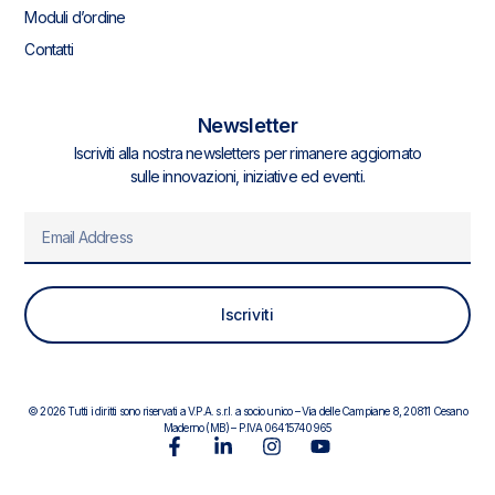
Moduli d’ordine
Contatti
Newsletter
Iscriviti alla nostra newsletters per rimanere aggiornato
sulle innovazioni, iniziative ed eventi.
E
m
a
i
Iscriviti
l
© 2026 Tutti i diritti sono riservati a V.P.A. s.r.l. a socio unico – Via delle Campiane 8, 20811 Cesano
Maderno (MB) – P.IVA 06415740965
F
L
I
Y
a
i
n
o
c
n
s
u